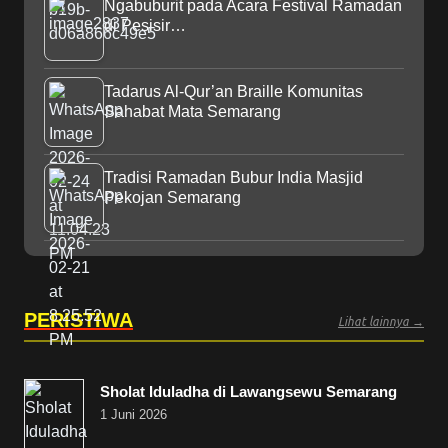
Ngabuburit pada Acara Festival Ramadan
di Pesisir…
Tadarus Al-Qur’an Braille Komunitas
Sahabat Mata Semarang
Tradisi Ramadan Bubur India Masjid
Pekojan Semarang
PERISTIWA
Lihat lainnya →
Sholat Iduladha di Lawangsewu Semarang
1 Juni 2026