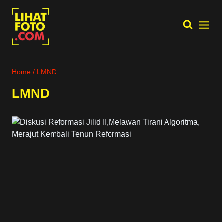
Skip
to
content
Home
/
LMND
LMND