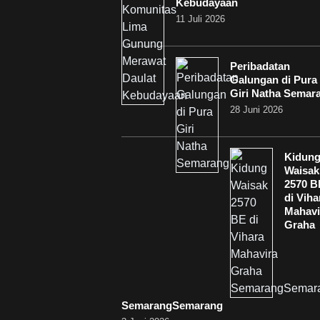
Kebudayaan
11 Juli 2026
Peribadatan
Galungan di Pura
Giri Natha Semar
28 Juni 2026
Kidun
Waisak
2570 B
di Viha
Mahavi
Graha
SemarangSemarang