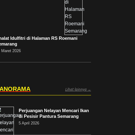
halat Idulfitri di Halaman RS Roemani
emarang
 Maret 2026
PANORAMA
Lihat lainnya →
Perjuangan Nelayan Mencari Ikan
di Pesisir Pantura Semarang
5 April 2026