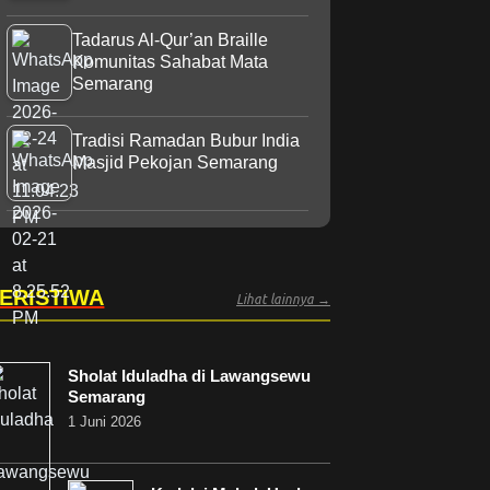
Tadarus Al-Qur’an Braille
Komunitas Sahabat Mata
Semarang
Tradisi Ramadan Bubur India
Masjid Pekojan Semarang
ERISTIWA
Lihat lainnya →
Sholat Iduladha di Lawangsewu
Semarang
1 Juni 2026