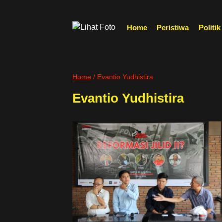
Skip
to
Home
Peristiwa
Politik
content
Home
/
Evantio Yudhistira
Evantio Yudhistira